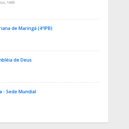
ssi, 1440
riana de Maringá (4ªIPB)
mbléia de Deus
a - Sede Mundial