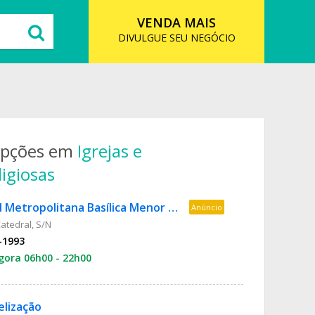
VENDA MAIS
DIVULGUE SEU NEGÓCIO
opções em
Igrejas e
igiosas
Catedral Metropolitana Basílica Menor Nossa Senhora da Glória
Anúncio
atedral, S/N
-1993
gora 06h00 - 22h00
elização