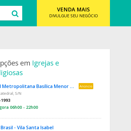
VENDA MAIS
DIVULGUE SEU NEGÓCIO
opções em
Igrejas e
igiosas
Catedral Metropolitana Basílica Menor Nossa Senhora da Glória
Anúncio
atedral, S/N
-1993
gora 06h00 - 22h00
rasil - Vila Santa Isabel