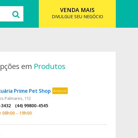
VENDA MAIS
DIVULGUE SEU NEGÓCIO
opções em
Produtos
uária Prime Pet Shop
Anúncio
os Palmares, 112
-3432
(44) 99800-4545
e 08h00 - 19h00
r